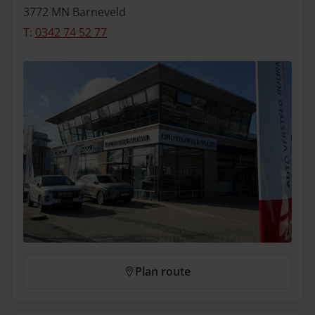
3772 MN
Barneveld
T:
0342 74 52 77
Plan route