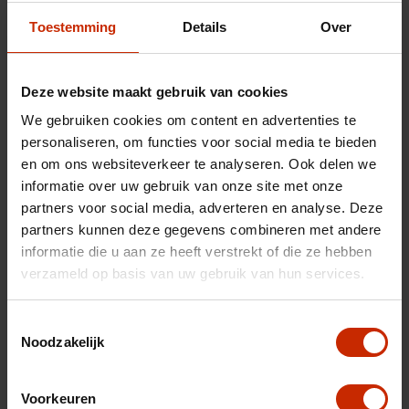
Technische gegevens
Toestemming
Details
Over
Nummerplaat
X838ZZ
Deze website maakt gebruik van cookies
Chassisnummer
VXKFRHNSLP1072306
We gebruiken cookies om content en advertenties te
Carrosserie
Stationwagon
personaliseren, om functies voor social media te bieden
en om ons websiteverkeer te analyseren. Ook delen we
Merk
Opel
informatie over uw gebruik van onze site met onze
Model
Astra
partners voor social media, adverteren en analyse. Deze
Type
Sports Tourer 1.2 Level 2
partners kunnen deze gegevens combineren met andere
informatie die u aan ze heeft verstrekt of die ze hebben
Transmissie
Handgeschakeld
verzameld op basis van uw gebruik van hun services.
Brandstof
Benzine
Afgifte datum deel 1
29-02-2024
Toestemmingsselectie
Noodzakelijk
Gewicht
1294 kg
Gemiddeld verbruik
5.4 l/100km
Voorkeuren