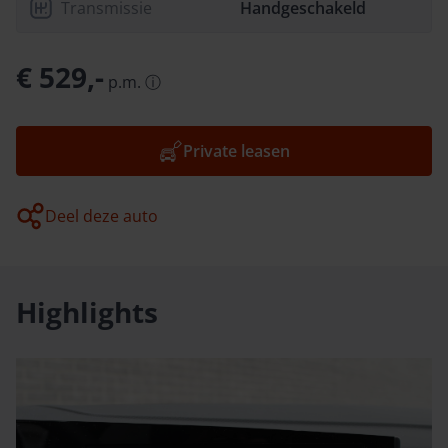
Transmissie
Handgeschakeld
€ 529,-
p.m.
ⓘ
Private leasen
Deel deze auto
Highlights