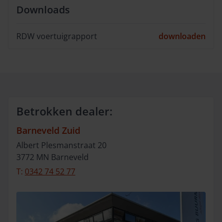
Downloads
RDW voertuigrapport
downloaden
Betrokken dealer:
Barneveld Zuid
Albert Plesmanstraat
20
3772 MN
Barneveld
T:
0342 74 52 77