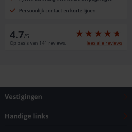
Persoonlijk contact en korte lijnen
4.7
/
5
Op basis van 141 reviews.
lees alle reviews
Vestigingen
Auto Versteeg Buurman Barneveld Centrum
Handige links
Auto Versteeg Buurman Barneveld Zuid
Auto Versteeg Buurman Deventer
Voorraad