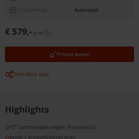
Transmissie
Automaat
€ 579,-
p.m.
ⓘ
Private leasen
Deel deze auto
Highlights
17” Lichtmetalen velgen ‘Pontevedra’
Apple Carplay/Android Auto