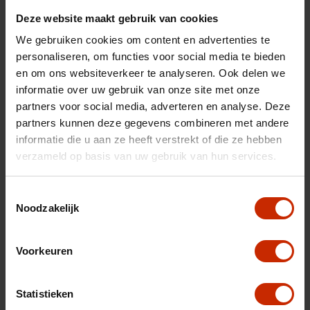
Merk
Citroën
Deze website maakt gebruik van cookies
Model
Grand C4 Spacetourer
We gebruiken cookies om content en advertenties te
personaliseren, om functies voor social media te bieden
Type
1.2 PureTech Shine
Automaat 7 zits
en om ons websiteverkeer te analyseren. Ook delen we
informatie over uw gebruik van onze site met onze
Transmissie
Automaat
partners voor social media, adverteren en analyse. Deze
Brandstof
Benzine
partners kunnen deze gegevens combineren met andere
informatie die u aan ze heeft verstrekt of die ze hebben
Afgifte datum deel 1
30-09-2022
verzameld op basis van uw gebruik van hun services.
Gewicht
1379 kg
Gemiddeld verbruik
6.5 l/100km
Toestemmingsselectie
Noodzakelijk
Max trekgewicht
1150 kg
C02 uitstoot
0 g/km
Voorkeuren
Motorrijtuigen belasting
€ 226 - 247 per kwartaal
Energielabel
C
Statistieken