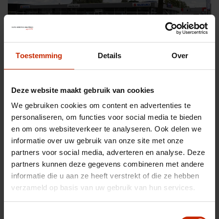
Toestemming
Details
Over
Deventer, per 01-09-2024 neemt Auto Versteeg
Buurman de activiteiten van AutoCity AVK in Deventer
over.
Deze website maakt gebruik van cookies
We gebruiken cookies om content en advertenties te
Tijdens de gesprekken bleek al snel dat beide bedrijven
personaliseren, om functies voor social media te bieden
erg op elkaar lijken qua trouwe klantenkring en
en om ons websiteverkeer te analyseren. Ook delen we
persoonlijke benadering.
informatie over uw gebruik van onze site met onze
AutoCity AVK is de afgelopen 26 jaar een betrokken
partners voor social media, adverteren en analyse. Deze
Suzuki dealer geweest. Dit wordt door Auto Versteeg
partners kunnen deze gegevens combineren met andere
Buurman nu voortgezet zonder grote wijzigingen door
informatie die u aan ze heeft verstrekt of die ze hebben
te voeren. Zo blijven alle medewerkers in dienst.
verzameld op basis van uw gebruik van hun services.
Door de overname telt Auto Versteeg Buurman nu vier
Toestemmingsselectie
Suzuki locaties (officieel dealer in Barneveld, Deventer