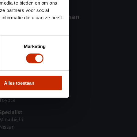
 media te bieden en om ons
ze partners voor social
Auto Versteeg Buurman
nformatie die u aan ze heeft
Officieel dealer
Suzuki
KGM
Marketing
Omoda
Jaecoo
Leapmotor
Erkend Reparateur
Alles toestaan
Peugeot
Citroen
Toyota
Specialist
Mitsubishi
Nissan