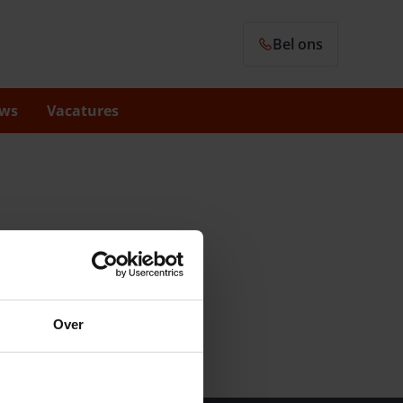
Bel ons
ws
Vacatures
Over