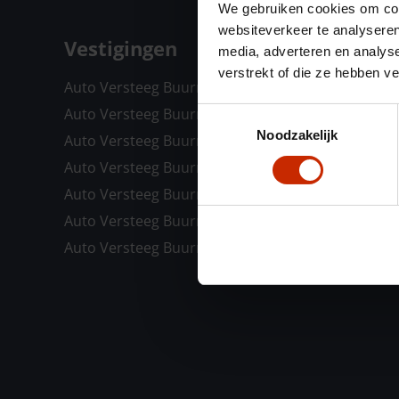
We gebruiken cookies om cont
websiteverkeer te analyseren
Vestigingen
media, adverteren en analys
verstrekt of die ze hebben v
Auto Versteeg Buurman Barneveld Centrum
Auto Versteeg Buurman Barneveld Zuid
Toestemmingsselectie
Noodzakelijk
Auto Versteeg Buurman Deventer
Auto Versteeg Buurman Ermelo
Auto Versteeg Buurman Nunspeet
Auto Versteeg Buurman Voorthuizen
Auto Versteeg Buurman Woudenberg