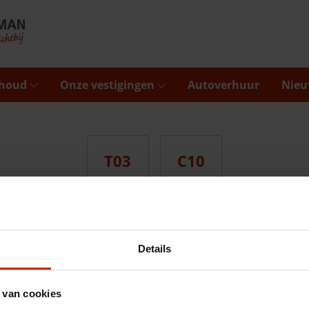
rhoud
Onze vestigingen
Autoverhuur
Nieu
T03
C10
Details
 van cookies