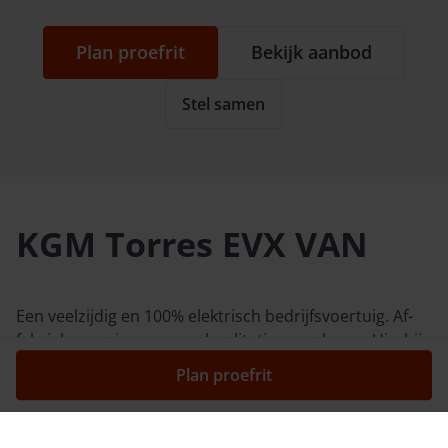
Plan proefrit
Bekijk aanbod
Stel samen
KGM Torres EVX VAN
Een veelzijdig en 100% elektrisch bedrijfsvoertuig. Af-
fabriek voorzien van een kwalitatieve ombouw. Hierbij
wordt de achterbank ingeruild voor een gesloten
Plan proefrit
tussenwand, zes sjorogen in de laadvloer en
bijkomende inbraak werende stangen aan alle
vensters in het laadcompartiment.