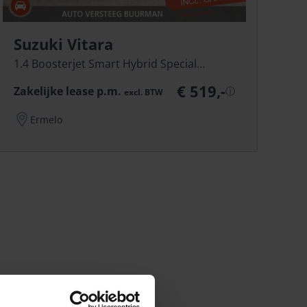
Suzuki Vitara
1.4 Boosterjet Smart Hybrid Special
Edition
€ 519,-
Zakelijke lease p.m.
ⓘ
excl.
BTW
Ermelo