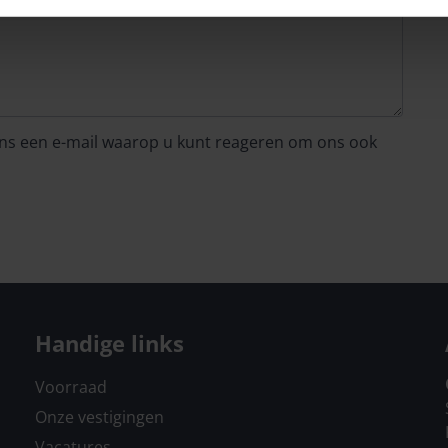
 ons een e-mail waarop u kunt reageren om ons ook
Handige links
Voorraad
Onze vestigingen
Vacatures