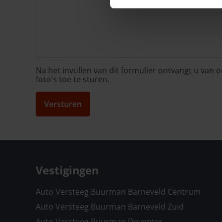
Na het invullen van dit formulier ontvangt u van
foto's toe te sturen.
Versturen
Vestigingen
Auto Versteeg Buurman Barneveld Centrum
Auto Versteeg Buurman Barneveld Zuid
Auto Versteeg Buurman Deventer