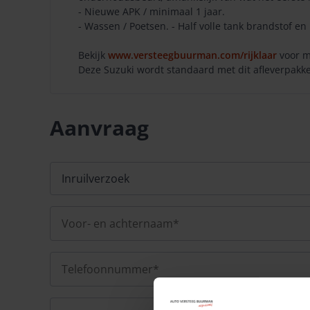
- Nieuwe APK / minimaal 1 jaar.
- Wassen / Poetsen. - Half volle tank brandstof en 
Bekijk
www.versteegbuurman.com/rijklaar
voor m
Deze Suzuki wordt standaard met dit afleverpakket
Aanvraag