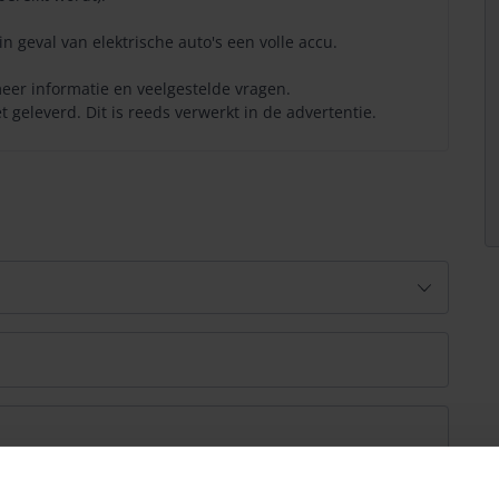
in geval van elektrische auto's een volle accu.
eer informatie en veelgestelde vragen.
 geleverd. Dit is reeds verwerkt in de advertentie.