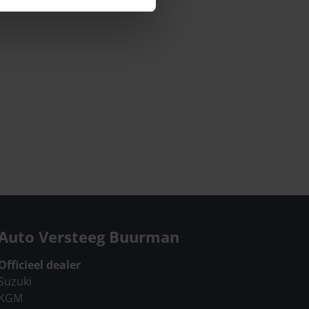
Auto Versteeg Buurman
Officieel dealer
Suzuki
KGM