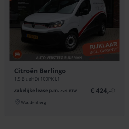
Citroën Berlingo
1.5 BlueHDi 100PK L1
€ 424,-
Zakelijke lease p.m.
ⓘ
excl.
BTW
Woudenberg