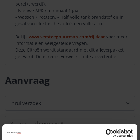
bereikt wordt).
- Nieuwe APK / minimaal 1 jaar.
- Wassen / Poetsen. - Half volle tank brandstof en in
geval van elektrische auto's een volle accu.
Bekijk
www.versteegbuurman.com/rijklaar
voor meer
informatie en veelgestelde vragen.
Deze Citroën wordt standaard met dit afleverpakket
geleverd. Dit is reeds verwerkt in de advertentie.
Aanvraag