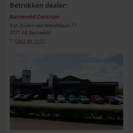
Betrokken dealer:
Barneveld Centrum
Van Zuijlen van Nieveltlaan
77
3771 AB
Barneveld
T:
0342 49 10 91