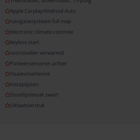
Trekhaakset, afneembaar, 13-polig
Apple Carplay/Android Auto
navigatiesysteem full map
electronic climate controle
keyless start
voorstoelen verwarmd
Parkeersensoren achter
Haaievinantenne
Instaplijsten
Stootlijstenset zwart
Uitlaatsierstuk