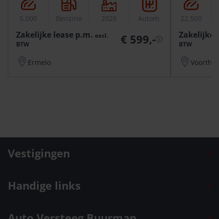
5.000
Benzine
2026
Autom.
22.500
Zakelijke lease p.m.
Zakelijke 
excl.
€ 599,-
ⓘ
BTW
BTW
Ermelo
Voorthu
Vestigingen
Auto Versteeg Buurman Barneveld Centrum
Handige links
Auto Versteeg Buurman Barneveld Zuid
Auto Versteeg Buurman Deventer
Voorraad
Auto Versteeg Buurman