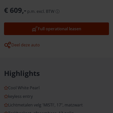
€ 609,-
p.m.
excl.
BTW
ⓘ
Full operational leasen
Deel deze auto
Highlights
Cool White Pearl
keyless entry
Lichtmetalen velg 'MISTI', 17", matzwart