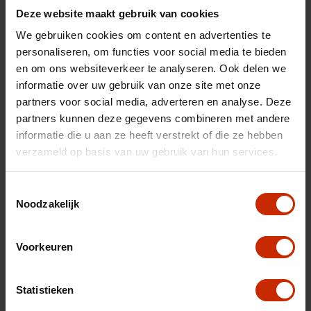
Deze website maakt gebruik van cookies
Gewicht
1180 kg
We gebruiken cookies om content en advertenties te
Gemiddeld verbruik
5.7 l/100km
personaliseren, om functies voor social media te bieden
Max trekgewicht
1200 kg
en om ons websiteverkeer te analyseren. Ook delen we
informatie over uw gebruik van onze site met onze
C02 uitstoot
129 g/km
partners voor social media, adverteren en analyse. Deze
Motorrijtuigen belasting
€ 172 - 188 per kwartaal
partners kunnen deze gegevens combineren met andere
informatie die u aan ze heeft verstrekt of die ze hebben
Energielabel
C
verzameld op basis van uw gebruik van hun services.
Vermogen
110 pk
Toestemmingsselectie
Topsnelheid
180 km/u
Noodzakelijk
Cilinderinhoud
1373 cc
Acceleratie (0-100km)
10.1 s
Voorkeuren
Cilinders
4
Kleur
Cool white pearl metallic
Statistieken
Kleur
Wit