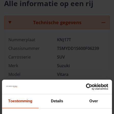
Alle informatie op een rij
Technische gegevens
Nummerplaat
KNJ17T
Chassisnummer
TSMYDD1S600F06239
Carrosserie
SUV
Merk
Suzuki
Model
Vitara
Type
1.4 Boosterjet Smart
Hybrid Select
Transmissie
Automaat
Toestemming
Details
Over
Brandstof
Benzine
Afgifte datum deel 1
27-06-2026