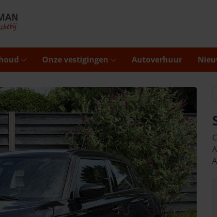
rhoud
Onze vestigingen
Autoverhuur
Nieu
C
A
A