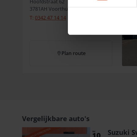
Hoofdstraat
62
3781AH
Voorthuizen
T:
0342 47 14 14
Plan route
Vergelijkbare auto's
Suzuki S