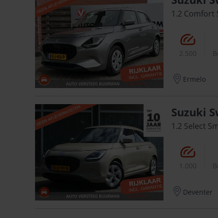
1.2 Comfort
2.500
B
Ermelo
Suzuki S
1.2 Select S
1.000
B
Deventer