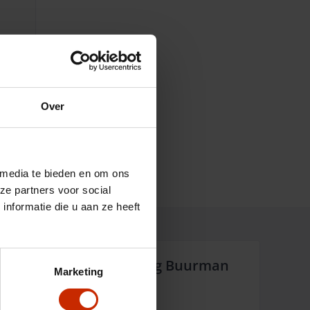
Over
 media te bieden en om ons
ze partners voor social
nformatie die u aan ze heeft
Waarom Auto Versteeg Buurman
Marketing
Altijd dichtbij