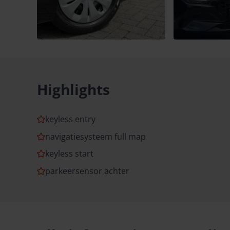
Highlights
keyless entry
navigatiesysteem full map
keyless start
parkeersensor achter