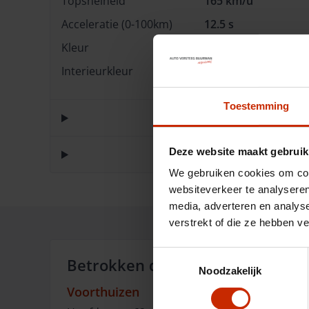
Topsnelheid
165 km/u
Acceleratie (0-100km)
12.5 s
Kleur
Super Black Pearl
Interieurkleur
Stof Zwart
Toestemming
Deze website maakt gebruik
We gebruiken cookies om cont
websiteverkeer te analyseren
media, adverteren en analys
verstrekt of die ze hebben v
Toestemmingsselectie
Betrokken dealer:
Noodzakelijk
Voorthuizen