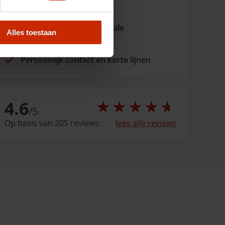
Opgericht in 1966
Fysiek aanwezig met lokale
Alles toestaan
dorpsgarages
Persoonlijk contact en korte lijnen
4.6
/
5
Op basis van 205 reviews.
lees alle reviews