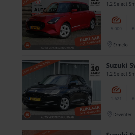
1.2 Select S
5.000
B
Ermelo
Suzuki S
1.2 Select S
1.621
B
Deventer
Suzuki S