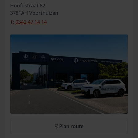
Hoofdstraat
62
3781AH
Voorthuizen
T:
0342 47 14 14
Plan route