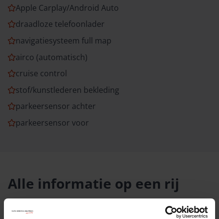
Apple Carplay/Android Auto
draadloze telefoonlader
navigatiesysteem full map
airco (automatisch)
cruise control
stof/kunstlederen bekleding
parkeersensor achter
parkeersensor voor
Alle informatie op een rij