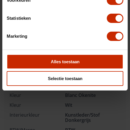
Voorkeuren
Max trekgewicht
1200 kg
C02 uitstoot
129 g/km
Statistieken
Motorrijtuigen belasting
€ 172 - 188 per kwartaal
Energielabel
C
Marketing
Vermogen
102 pk
Topsnelheid
183 km/u
Alles toestaan
Cilinderinhoud
1199 cc
Acceleratie (0-100km)
10.8 s
Selectie toestaan
Cilinders
3
Kleur
Blanc Okenite
Kleur
Wit
Interieurkleur
Kunstleder/Stof
Donkergrijs
BTW/Marge
BTW