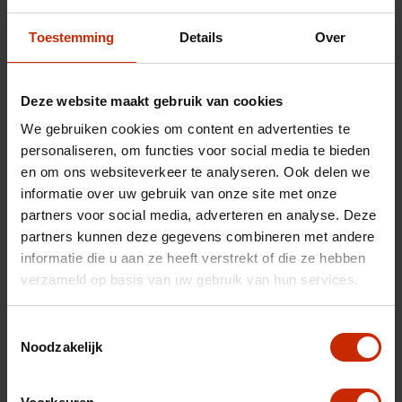
Technische gegevens
Toestemming
Details
Over
Nummerplaat
HHK70H
Chassisnummer
VR3USHNK1SJ602101
Deze website maakt gebruik van cookies
Carrosserie
SUV
We gebruiken cookies om content en advertenties te
personaliseren, om functies voor social media te bieden
Merk
Peugeot
en om ons websiteverkeer te analyseren. Ook delen we
Model
2008
informatie over uw gebruik van onze site met onze
Type
Allure 1.2 PureTech
partners voor social media, adverteren en analyse. Deze
100PK
partners kunnen deze gegevens combineren met andere
informatie die u aan ze heeft verstrekt of die ze hebben
Transmissie
Handgeschakeld
verzameld op basis van uw gebruik van hun services.
Brandstof
Benzine
Afgifte datum deel 1
27-03-2025
Toestemmingsselectie
Noodzakelijk
Gewicht
1163 kg
Gemiddeld verbruik
5.6 l/100km