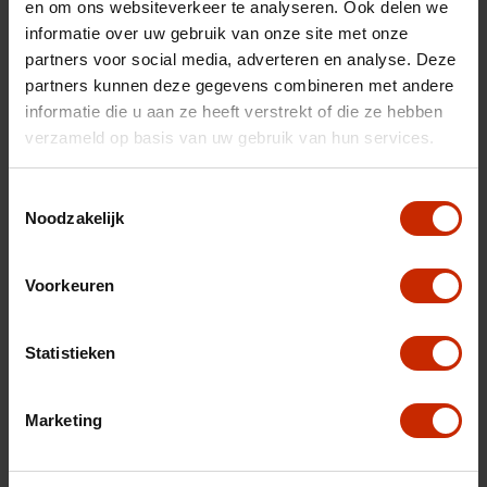
en om ons websiteverkeer te analyseren. Ook delen we
informatie over uw gebruik van onze site met onze
partners voor social media, adverteren en analyse. Deze
partners kunnen deze gegevens combineren met andere
informatie die u aan ze heeft verstrekt of die ze hebben
verzameld op basis van uw gebruik van hun services.
Toestemmingsselectie
Noodzakelijk
De nieuwe volledig elektrische Citroën ë-C3 is nu
beschikbaar voor proefritten bij Auto Versteeg
Buurman. Ook leverbaar als benzine en (binnenkort)
Voorkeuren
als hybrid.
Volledig nieuw design
Statistieken
Hoge instap
Rijke standaarduitrusting
Marketing
Comfort dankzij de unieke Comfort®- Seats en
Comfort®-vering