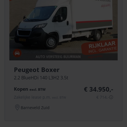
Peugeot Boxer
2.2 BlueHDi 140 L3H2 3.5t
€ 34.950,-
Kopen
excl.
BTW
Zakelijke lease p.m.
€ 714,-
ⓘ
excl.
BTW
Barneveld Zuid