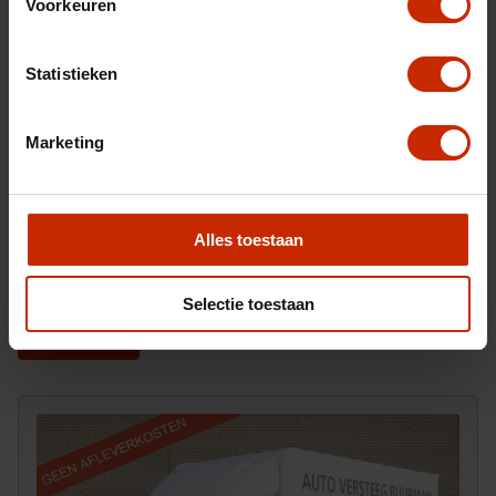
Voorkeuren
Statistieken
Marketing
Na het invullen van dit formulier ontvangt u van ons
Alles toestaan
een e-mail waarop u kunt reageren om ons ook foto's
toe te sturen.
Selectie toestaan
Versturen