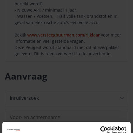
bereikt wordt).
- Nieuwe APK / minimaal 1 jaar.
- Wassen / Poetsen. - Half volle tank brandstof en in
geval van elektrische auto's een volle accu.
Bekijk
www.versteegbuurman.com/rijklaar
voor meer
informatie en veel gestelde vragen.
Deze Peugeot wordt standaard met dit afleverpakket
geleverd. Dit is reeds verwerkt in de advertentie.
Aanvraag