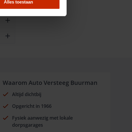
Alles toestaan
Waarom Auto Versteeg Buurman
Altijd dichtbij
Opgericht in 1966
Fysiek aanwezig met lokale
dorpsgarages