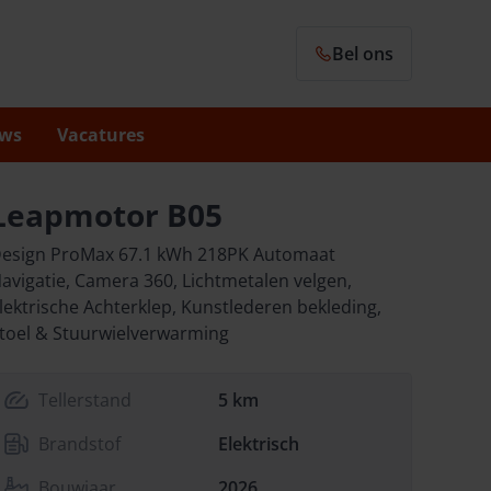
Bel ons
ws
Vacatures
Leapmotor B05
esign ProMax 67.1 kWh 218PK Automaat
avigatie, Camera 360, Lichtmetalen velgen,
lektrische Achterklep, Kunstlederen bekleding,
toel & Stuurwielverwarming
Tellerstand
5 km
Brandstof
Elektrisch
Bouwjaar
2026