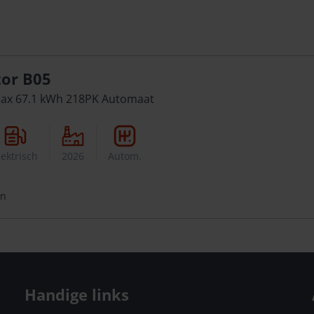
or B05
ax 67.1 kWh 218PK Automaat
lektrisch
2026
Autom.
en
Handige links