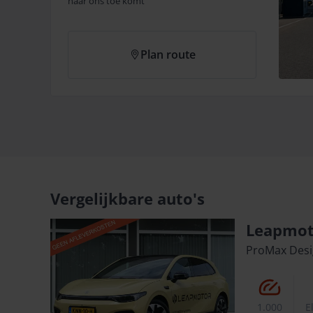
naar ons toe komt
Plan route
Vergelijkbare auto's
Leapmot
ProMax Desi
1.000
E