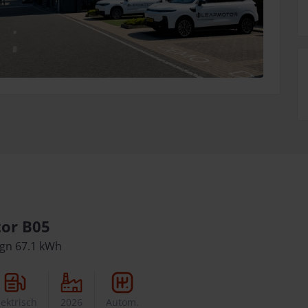
or B05
gn 67.1 kWh
lektrisch
2026
Autom.