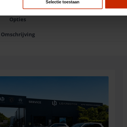
BTW/Marge
BTW
Selectie toestaan
Opties
Omschrijving