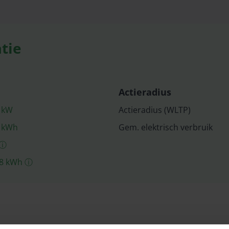
tie
Actieradius
kW
Actieradius (WLTP)
kWh
Gem. elektrisch verbruik
ⓘ
8
kWh
ⓘ