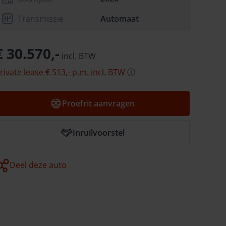
Transmissie
Automaat
€ 30.570,-
incl.
BTW
rivate lease
€ 513,-
p.m.
incl.
BTW
ⓘ
Proefrit aanvragen
Inruilvoorstel
Deel deze auto