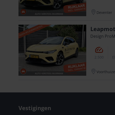
Deventer
Leapmot
Design ProM
2.500
E
Voorthuiz
Vestigingen