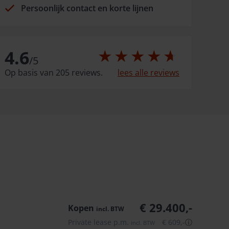
Persoonlijk contact en korte lijnen
4.6
/
5
Op basis van 205 reviews.
lees alle reviews
€ 29.400,-
Kopen
incl.
BTW
Private lease p.m.
€ 609,-
ⓘ
incl.
BTW