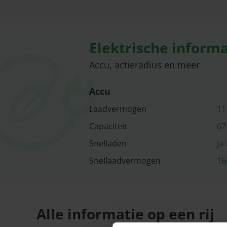
Elektrische informa
Accu, actieradius en meer
Accu
Laadvermogen
11
Capaciteit
67
Snelladen
Ja
Snellaad­vermogen
16
Alle informatie op een rij