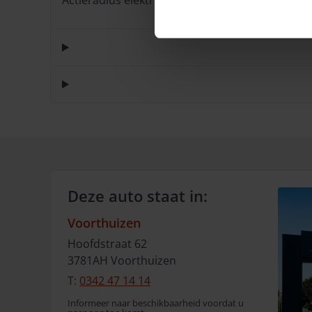
Actieradius elektrisch
482 km
Deze auto staat in:
Voorthuizen
Hoofdstraat
62
3781AH
Voorthuizen
T:
0342 47 14 14
Informeer naar beschikbaarheid voordat u