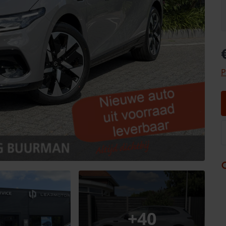
P
+
40