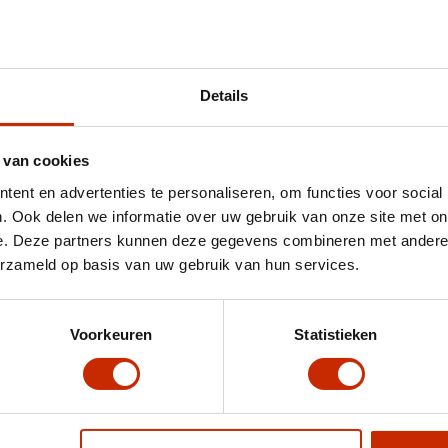
hnische gegevens
Details
2
Carrosserie
Hatchback
Model
B05
 van cookies
1 kWh
Transmissie
Automaat
ent en advertenties te personaliseren, om functies voor social
. Ook delen we informatie over uw gebruik van onze site met on
Gewicht
1755 kg
e. Deze partners kunnen deze gegevens combineren met andere i
erzameld op basis van uw gebruik van hun services.
C02 uitstoot
0 g/km
taal
Energielabel
A
Voorkeuren
Statistieken
Topsnelheid
170 km/u
Kleur
Windy Grey
Interieurkleur
Shadow Grey Eco Leat