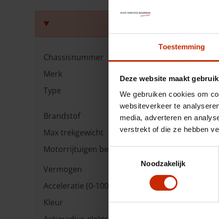
Tec
Toestemming
Chassisnummer
LFZA5AE24TE00164
Merk
Leapmotor
Deze website maakt gebruik
Type
Design ProMax 67.
We gebruiken cookies om cont
218PK Automaat
websiteverkeer te analyseren
Brandstof
Elektrisch
media, adverteren en analys
verstrekt of die ze hebben v
Max trekgewicht
0 kg
Motorrijtuigen belasting
€ 233 - 255 per kwar
Toestemmingsselectie
Noodzakelijk
Vermogen
218 pk
Acceleratie (0-100km)
6.7 s
Kleur
Grijs