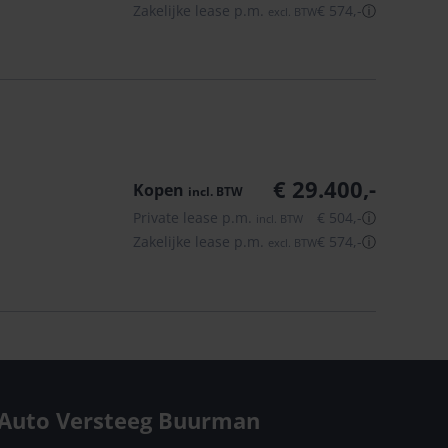
Zakelijke lease p.m.
€ 574,-
ⓘ
excl.
BTW
€ 29.400,-
Kopen
incl.
BTW
Private lease p.m.
€ 504,-
ⓘ
incl.
BTW
Zakelijke lease p.m.
€ 574,-
ⓘ
excl.
BTW
Auto Versteeg Buurman