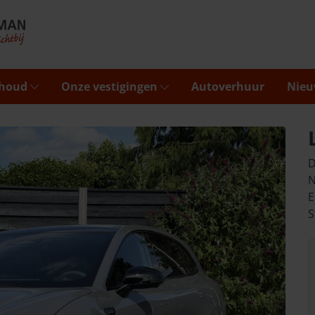
rhoud
Onze vestigingen
Autoverhuur
Nieu
D
N
E
S