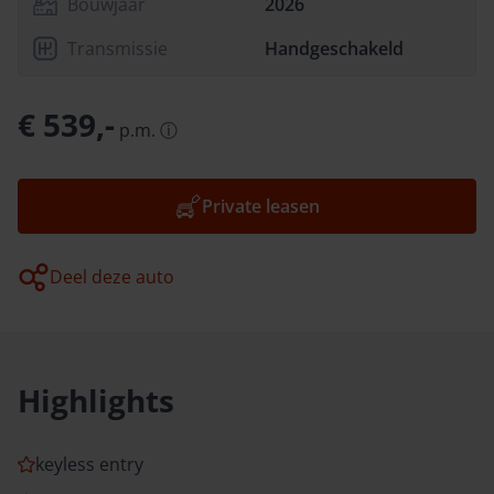
Bouwjaar
2026
Transmissie
Handgeschakeld
€ 539,-
p.m.
ⓘ
Private leasen
Deel deze auto
Highlights
keyless entry