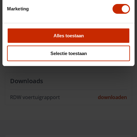
Cilinders
4
Marketing
Kleur
Blauw
BTW/Marge
BTW
Alles toestaan
Opties
Selectie toestaan
Omschrijving
Downloads
RDW voertuigrapport
downloaden