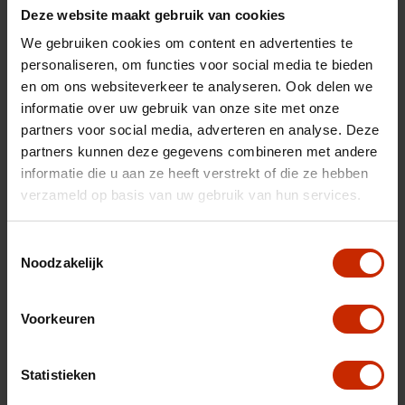
Transmissie
Handgeschakeld
Deze website maakt gebruik van cookies
Brandstof
Benzine
We gebruiken cookies om content en advertenties te
Afgifte datum deel 1
22-05-2026
personaliseren, om functies voor social media te bieden
en om ons websiteverkeer te analyseren. Ook delen we
Gewicht
1155 kg
informatie over uw gebruik van onze site met onze
Gemiddeld verbruik
5.3 l/100km
partners voor social media, adverteren en analyse. Deze
partners kunnen deze gegevens combineren met andere
Max trekgewicht
1200 kg
informatie die u aan ze heeft verstrekt of die ze hebben
C02 uitstoot
119 g/km
verzameld op basis van uw gebruik van hun services.
Motorrijtuigen belasting
€ 172 - 188 per kwartaal
Toestemmingsselectie
Energielabel
B
Noodzakelijk
Vermogen
110 pk
Topsnelheid
180 km/u
Voorkeuren
Cilinderinhoud
1373 cc
Statistieken
Acceleratie (0-100km)
11.4 s