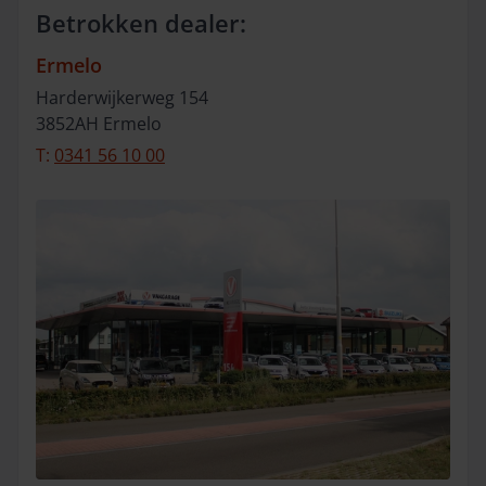
Betrokken dealer:
Ermelo
Harderwijkerweg
154
3852AH
Ermelo
T:
0341 56 10 00