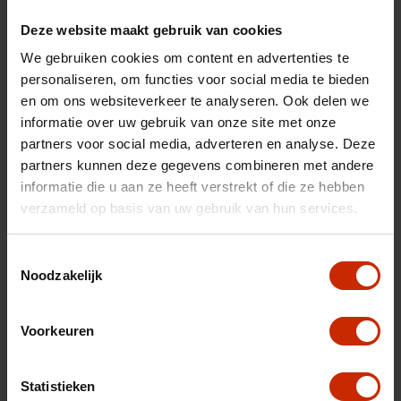
Transmissie
Handgeschakeld
Deze website maakt gebruik van cookies
Brandstof
Benzine
We gebruiken cookies om content en advertenties te
personaliseren, om functies voor social media te bieden
Afgifte datum deel 1
27-01-2021
en om ons websiteverkeer te analyseren. Ook delen we
Gewicht
865 kg
informatie over uw gebruik van onze site met onze
partners voor social media, adverteren en analyse. Deze
Gemiddeld verbruik
4.7 l/100km
partners kunnen deze gegevens combineren met andere
Max trekgewicht
1000 kg
informatie die u aan ze heeft verstrekt of die ze hebben
C02 uitstoot
106 g/km
verzameld op basis van uw gebruik van hun services.
Motorrijtuigen belasting
€ 92 - 99 per kwartaal
Toestemmingsselectie
Energielabel
A
Noodzakelijk
Vermogen
83 pk
Voorkeuren
Topsnelheid
180 km/u
Cilinderinhoud
1197 cc
Statistieken
Acceleratie (0-100km)
13.1 s