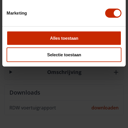
Cilinders
4
Marketing
Kleur
Grijs
Interieurkleur
Zwart
BTW/Marge
BTW
Alles toestaan
Selectie toestaan
Opties
Omschrijving
Downloads
RDW voertuigrapport
downloaden