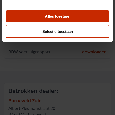
BTW/Marge
BTW
Alles toestaan
Opties
Selectie toestaan
Downloads
RDW voertuigrapport
downloaden
Betrokken dealer:
Barneveld Zuid
Albert Plesmanstraat
20
3772 MN
Barneveld