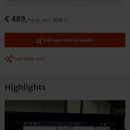
€ 489,-
p.m.
excl.
BTW
ⓘ
Full operational leasen
Deel deze auto
Highlights