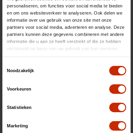
personaliseren, om functies voor social media te bieden
Max trekgewicht
1200 kg
en om ons websiteverkeer te analyseren. Ook delen we
C02 uitstoot
104 g/km
informatie over uw gebruik van onze site met onze
Motorrijtuigen belasting
€ 172 - 188 per kwartaal
partners voor social media, adverteren en analyse. Deze
partners kunnen deze gegevens combineren met andere
Energielabel
A
informatie die u aan ze heeft verstrekt of die ze hebben
verzameld op basis van uw gebruik van hun services.
Vermogen
145 pk
Topsnelheid
204 km/u
Toestemmingsselectie
Cilinderinhoud
1199 cc
Noodzakelijk
Acceleratie (0-100km)
8.1 s
Voorkeuren
Cilinders
3
Kleur
Gris selenium
Statistieken
Kleur
Grijs
Interieurkleur
Bekleding
stof/kunstleder belomka
Marketing