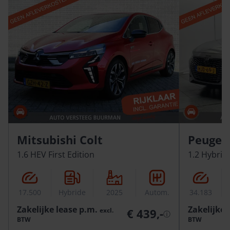
Mitsubishi Colt
Peugeo
1.6 HEV First Edition
1.2 Hybrid
17.500
Hybride
2025
Autom.
34.183
Zakelijke lease p.m.
Zakelijke 
excl.
€ 439,-
ⓘ
BTW
BTW